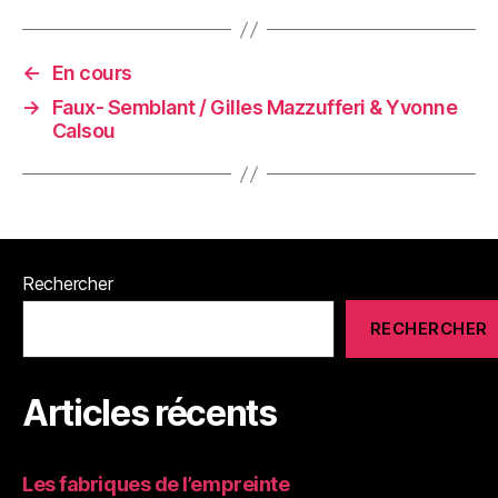
←
En cours
→
Faux- Semblant / Gilles Mazzufferi & Yvonne
Calsou
Rechercher
RECHERCHER
Articles récents
Les fabriques de l’empreinte