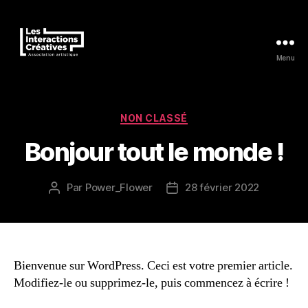
Menu
Les
Interactions
Créatives
Catégories
NON CLASSÉ
Bonjour tout le monde !
Par
Power_Flower
28 février 2022
Auteur
Date
de
de
l’article
l’article
Bienvenue sur WordPress. Ceci est votre premier article.
Modifiez-le ou supprimez-le, puis commencez à écrire !