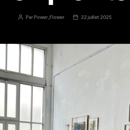
Par
Power_Flower
22 juillet 2025
Auteur
Date
de
de
l’article
l’article