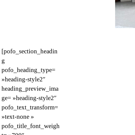
[pofo_section_headin
g
pofo_heading_type=
»heading-style2″
heading_preview_ima
ge= »heading-style2″
pofo_text_transform=
»text-none »
pofo_title_font_weigh