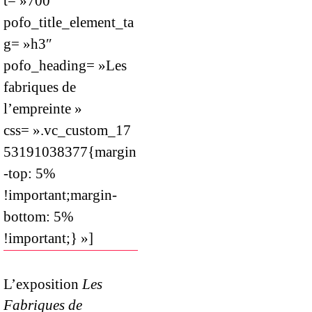
t= »700″
pofo_title_element_ta
g= »h3″
pofo_heading= »Les
fabriques de
l’empreinte »
css= ».vc_custom_17
53191038377{margin
-top: 5%
!important;margin-
bottom: 5%
!important;} »]
L’exposition
Les
Fabriques de