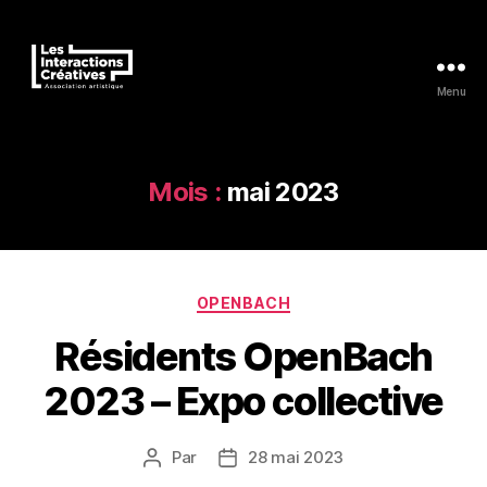
Menu
Les
Interactions
Créatives
Mois :
mai 2023
Catégories
OPENBACH
Résidents OpenBach
2023 – Expo collective
Par
28 mai 2023
Auteur
Date
de
de