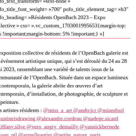
fo_text_transform= »text-none »
fo_title_font_weight= »700″ pofo_title_element_tag= »h3″
fo_heading= »Résidents OpenBach 2023 – Expo
llective » css= ».vc_custom_1703001995653{margin-top:
 !important;margin-bottom: 5% !important;} »]
exposition collective de résidents de l’OpenBach galerie est
 événement artistique unique, qui s’est déroulé du 24 au 28
i 2023, rassemblant une variété de talents issus de la
mmunauté de l’OpenBach. Située dans un espace lumineux
 contemporain, la galerie abrite des œuvres d’art
ntemporain, d’installation, de photographie, de sculpture et
 peinture.
s artistes résidents :
@miss_a_art
@andrcjcr
@miamfool
ustineisdrawing
@alexandre.cordeau
@nadege.sicard
iffany.silve
@vero_augry_demailly
@yannickbernede
oan_ntl
@armelleantier
@petite_nature_paris