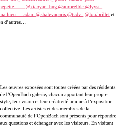
epette____
@xiaoyan_hug
@aurorelldc
@lyyst_
athieu___adam
@shalevaparis
@tcdv_
@lou.brillet
et
en d’autres…
Les œuvres exposées sont toutes créées par des résidents
de l’OpenBach galerie, chacun apportant leur propre
style, leur vision et leur créativité unique à l’exposition
collective. Les artistes et des membres de la
communauté de l’OpenBach sont présents pour répondre
aux questions et échanger avec les visiteurs. En visitant