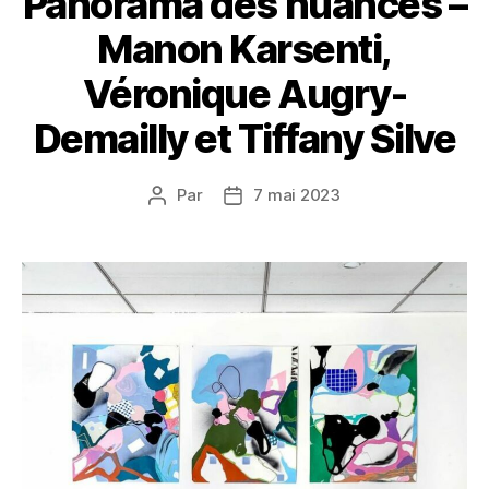
Panorama des nuances –
Manon Karsenti,
Véronique Augry-
Demailly et Tiffany Silve
Par
7 mai 2023
Auteur
Date
de
de
l’article
l’article