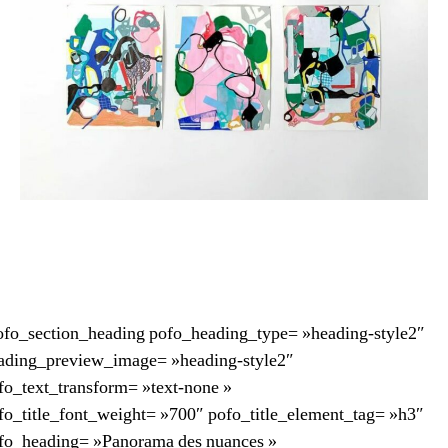
ofo_section_heading pofo_heading_type= »heading-style2″
ading_preview_image= »heading-style2″
fo_text_transform= »text-none »
fo_title_font_weight= »700″ pofo_title_element_tag= »h3″
fo_heading= »Panorama des nuances »