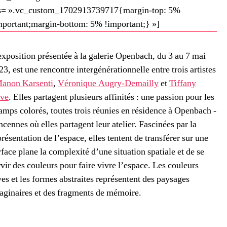
s= ».vc_custom_1702913739717{margin-top: 5%
mportant;margin-bottom: 5% !important;} »]
exposition présentée à la galerie Openbach, du 3 au 7 mai
23, est une rencontre intergénérationnelle entre trois artistes
anon Karsenti
,
Véronique Augry-Demailly
et
Tiffany
lve
. Elles partagent plusieurs affinités : une passion pour les
amps colorés, toutes trois réunies en résidence à Openbach -
ncennes où elles partagent leur atelier. Fascinées par la
présentation de l’espace, elles tentent de transférer sur une
rface plane la complexité d’une situation spatiale et de se
rvir des couleurs pour faire vivre l’espace. Les couleurs
ves et les formes abstraites représentent des paysages
aginaires et des fragments de mémoire.