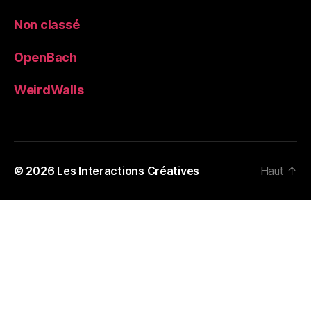
Non classé
OpenBach
WeirdWalls
© 2026
Les Interactions Créatives
Haut
↑