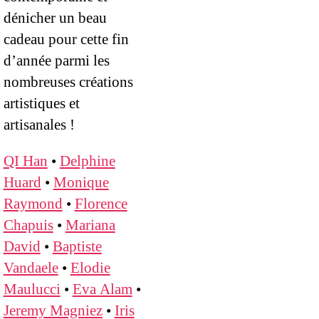
dénicher un beau
cadeau pour cette fin
d’année parmi les
nombreuses créations
artistiques et
artisanales !
QI Han
•
Delphine
Huard
•
Monique
Raymond
•
Florence
Chapuis
•
Mariana
David
•
Baptiste
Vandaele
•
Elodie
Maulucci
•
Eva Alam
•
Jeremy Magniez
•
Iris