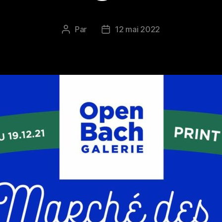
Par
12 mai 2022
Auteur
Date
de
de
l’article
l’article