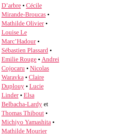
D’arbre
•
Cécile
Mirande-Broucas
•
Mathilde Olivier
•
Louise Le
Marc’Hadour
•
Sébastien Plassard
•
Emilie Rouge
•
Andrei
Cojocaru
•
Nicolas
Waravka
•
Claire
Duplouy
•
Lucie
Linder
•
Elsa
Belbacha-Lardy
et
Thomas Thibout
•
Michiyo Yamashita
•
Mathilde Mourier