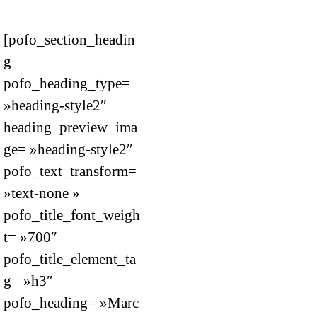
[pofo_section_headin
g
pofo_heading_type=
»heading-style2″
heading_preview_ima
ge= »heading-style2″
pofo_text_transform=
»text-none »
pofo_title_font_weigh
t= »700″
pofo_title_element_ta
g= »h3″
pofo_heading= »Marc