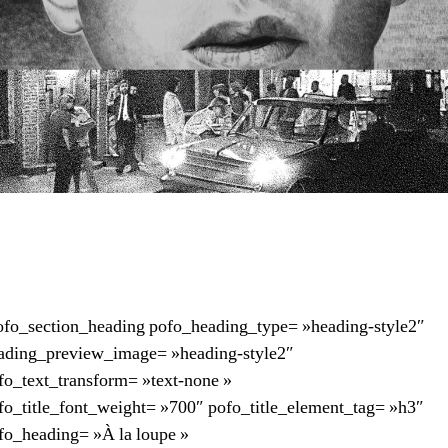
ofo_section_heading pofo_heading_type= »heading-style2″
ading_preview_image= »heading-style2″
fo_text_transform= »text-none »
fo_title_font_weight= »700″ pofo_title_element_tag= »h3″
fo_heading= »À la loupe »