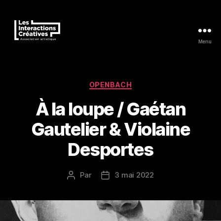
Menu
Les
Interactions
Créatives
Catégories
OPENBACH
À la loupe / Gaétan
Gautelier & Violaine
Desportes
Par
3 mai 2022
Auteur
Date
de
de
l’article
l’article