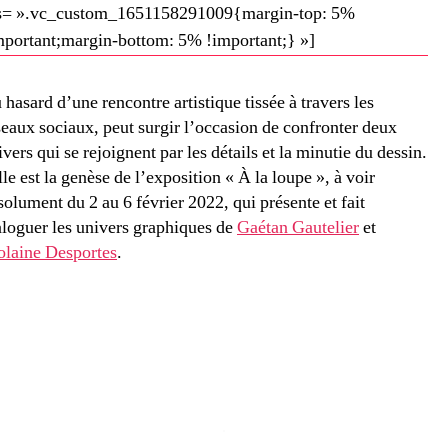
s= ».vc_custom_1651158291009{margin-top: 5%
mportant;margin-bottom: 5% !important;} »]
 hasard d’une rencontre artistique tissée à travers les
seaux sociaux, peut surgir l’occasion de confronter deux
ivers qui se rejoignent par les détails et la minutie du dessin.
lle est la genèse de l’exposition « À la loupe », à voir
solument du 2 au 6 février 2022, qui présente et fait
aloguer les univers graphiques de
Gaétan Gautelier
et
olaine Desportes
.